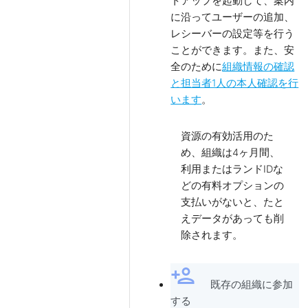
トアップを起動して、案内
に沿ってユーザーの追加、
レシーバーの設定等を行う
ことができます。また、安
全のために
組織情報の確認
と担当者1人の本人確認を行
います
。
資源の有効活用のた
め、組織は4ヶ月間、
利用またはランドIDな
どの有料オプションの
支払いがないと、たと
えデータがあっても削
除されます。
person_add
既存の組織に参加
する