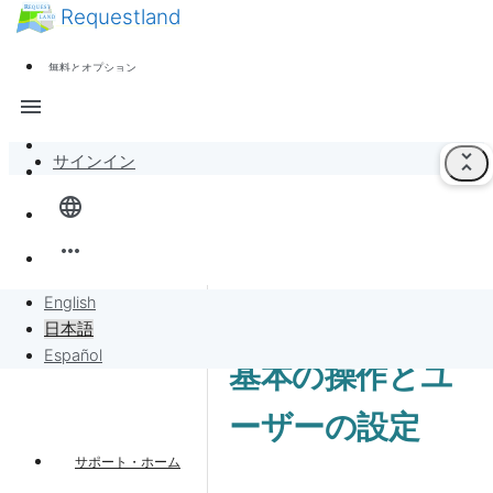
Requestland
ニュース
誰でも参加できます
無料とオプション
参加者募集
サポート
menu
ピース・アンド・パッションについて
unfold_less
サインイン
全体像
language
バンバンボード
more_horiz
リクエスト
English
日本語
リクエストに販売
Español
基本の操作とユ
プロジェクト
ーザーの設定
サポート・ホーム