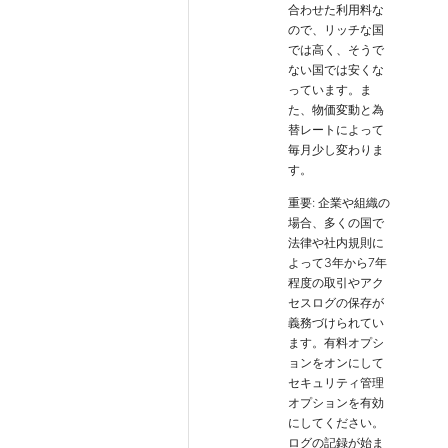
合わせた利用料な
ので、リッチな国
では高く、そうで
ない国では安くな
っています。ま
た、物価変動と為
替レートによって
毎月少し変わりま
す。
重要: 企業や組織の
場合、多くの国で
法律や社内規則に
よって3年から7年
程度の取引やアク
セスログの保存が
義務づけられてい
ます。有料オプシ
ョンをオンにして
セキュリティ管理
オプションを有効
にしてください。
ログの記録が始ま