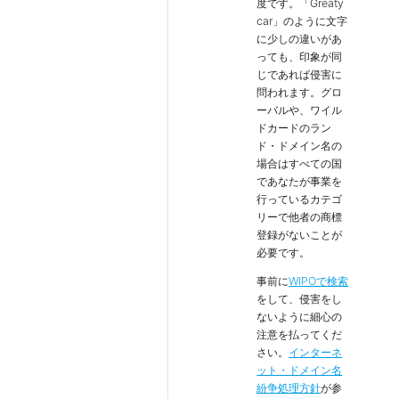
度です。「Greaty
car」のように文字
に少しの違いがあ
っても、印象が同
じであれば侵害に
問われます。グロ
ーバルや、ワイル
ドカードのラン
ド・ドメイン名の
場合はすべての国
であなたが事業を
行っているカテゴ
リーで他者の商標
登録がないことが
必要です。
事前に
WIPOで検索
をして、侵害をし
ないように細心の
注意を払ってくだ
さい。
インターネ
ット・ドメイン名
紛争処理方針
が参