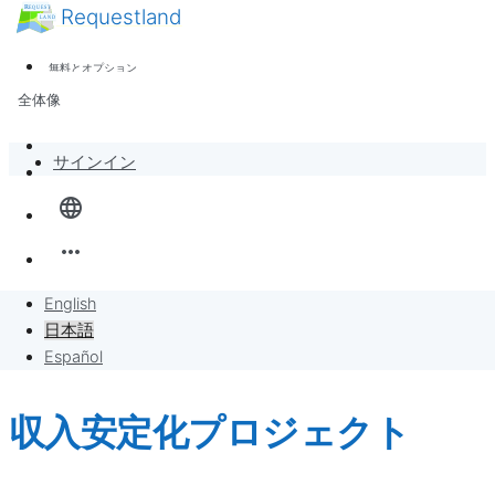
Requestland
ニュース
誰でも参加できます
無料とオプション
参加者募集
サポート
全体像
ピース・アンド・パッションについて
バンバンボード
サインイン
language
リクエスト
more_horiz
リクエストに販売
English
プロジェクト
日本語
Español
収入安定化プロジェクト