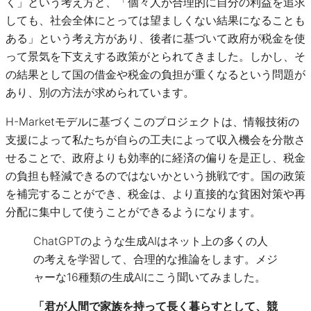
く」という考え方と、「個々人が合理的に自分の利益を追求
しても、社会全体にとっては望ましくない結果になることも
ある」という考え方があり、後者に基づいて政府が税金を使
って景気を下支えする政策がとられてきました。しかし、そ
の結果として国の借金や税金の負担が重くなるという問題が
あり、別の方法が求められています。
H-Marketモデルに基づくこのプロジェクトは、情報技術の
支援によって私たちが自らの工夫によって収入機会を分散さ
せることで、政府よりも効率的に経済の偏りを是正し、税金
の負担も軽減できるのではないかという挑戦です。国の政策
を補完することができ、税金は、より直接的な貧困対策や再
分配に集中して使うことができるようになります。
ChatGPTのような生成AIはネット上の多くの人
の考えを学習して、合理的な推論をします。メジ
ャーな16種類の生成AIにこう聞いてみました。
「君が人間で家族を持って長く暮らすとして、競