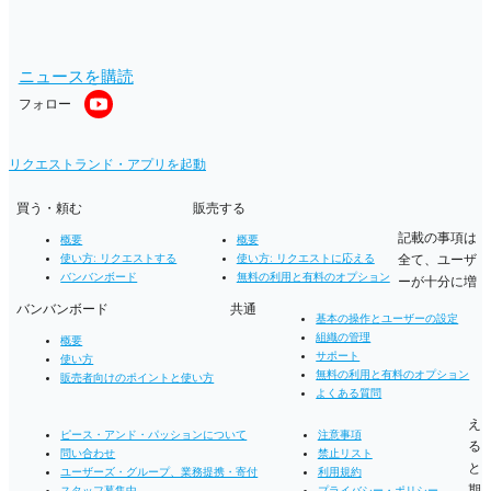
ニュースを購読
フォロー
リクエストランド・アプリを起動
買う・頼む
販売する
記載の事項は
概要
概要
全て、ユーザ
使い方: リクエストする
使い方: リクエストに応える
バンバンボード
無料の利用と有料のオプション
ーが十分に増
バンバンボード
共通
基本の操作とユーザーの設定
組織の管理
概要
サポート
使い方
無料の利用と有料のオプション
販売者向けのポイントと使い方
よくある質問
え
ピース・アンド・パッションについて
注意事項
る
問い合わせ
禁止リスト
と
ユーザーズ・グループ、業務提携・寄付
利用規約
期
スタッフ募集中
プライバシー・ポリシー