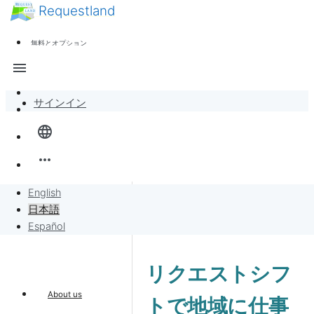
Requestland
ニュース
誰でも参加できます
無料とオプション
参加者募集
サポート
menu
ピース・アンド・パッションについて
サインイン
全体像
language
バンバンボード
more_horiz
リクエスト
English
日本語
リクエストに販売
Español
プロジェクト
リクエストシフ
About us
トで地域に仕事