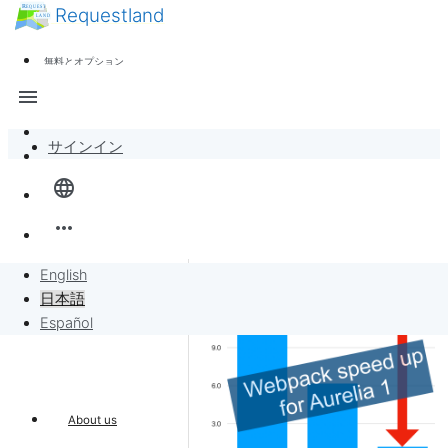
Requestland
ニュース
誰でも参加できます
無料とオプション
参加者募集
サポート
menu
ピース・アンド・パッションについて
サインイン
全体像
language
バンバンボード
more_horiz
リクエスト
English
日本語
リクエストに販売
Español
プロジェクト
About us