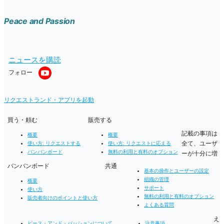
Peace and Passion
ニュースを購読
フォロー
リクエストランド・アプリを起動
買う・頼む
販売する
記載の事項は
概要
概要
全て、ユーザ
使い方: リクエストする
使い方: リクエストに応える
バンバンボード
無料の利用と有料のオプション
ーが十分に増
バンバンボード
共通
基本の操作とユーザーの設定
組織の管理
概要
サポート
使い方
無料の利用と有料のオプション
販売者向けのポイントと使い方
よくある質問
え
ピース・アンド・パッションについて
注意事項