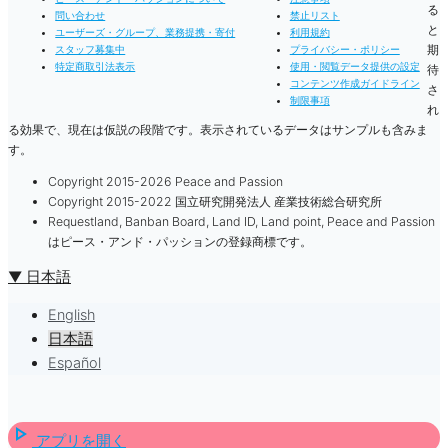
る
問い合わせ
禁止リスト
と
ユーザーズ・グループ、業務提携・寄付
利用規約
期
スタッフ募集中
プライバシー・ポリシー
特定商取引法表示
使用・閲覧データ提供の設定
待
コンテンツ作成ガイドライン
さ
制限事項
れ
る効果で、現在は仮説の段階です。表示されているデータはサンプルも含みま
す。
Copyright 2015-2026 Peace and Passion
Copyright 2015-2022 国立研究開発法人 産業技術総合研究所
Requestland, Banban Board, Land ID, Land point, Peace and Passion
はピース・アンド・パッションの登録商標です。
▼ 日本語
English
日本語
Español
play_arrow
アプリを開く