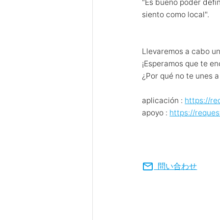
"Es bueno poder defin
siento como local".
Llevaremos a cabo un
¡Esperamos que te en
¿Por qué no te unes a
aplicación :
https://r
apoyo :
https://reque
mail
問い合わせ