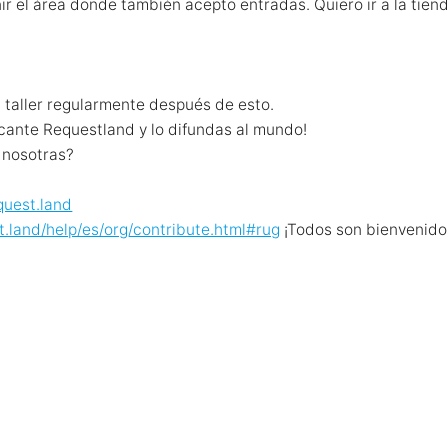
ir el área donde también acepto entradas. Quiero ir a la tien
 taller regularmente después de esto.
cante Requestland y lo difundas al mundo!
 nosotras?
equest.land
st.land/help/es/org/contribute.html#rug
¡Todos son bienvenido