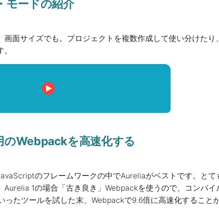
・モードの紹介
、画面サイズでも。プロジェクトを複数作成して使い分けたり
す。
開発用のWebpackを高速化する
avaScriptのフレームワークの中でAureliaがベストです
Aurelia 1の場合「古き良き」Webpackを使うので、コ
, tsgoといったツールを試した末、Webpackで9.6倍に高速化する