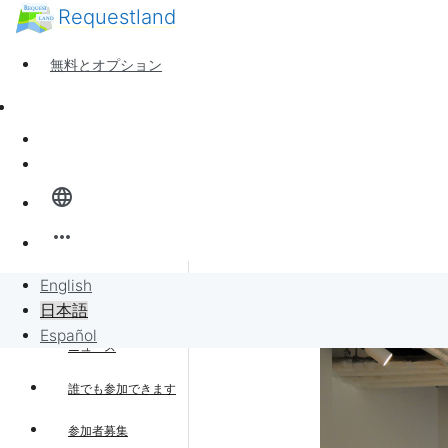
Requestland
誰でも参加できます
参加者募集
無料とオプション
ピース・アンド・パッションについて
サポート
ニュース
サインイン
全体像
language
バンバンボード
more_horiz
リクエスト
English
About us
日本語
リクエストに販売
Español
ニュース
プロジェクト
誰でも参加できます
参加者募集