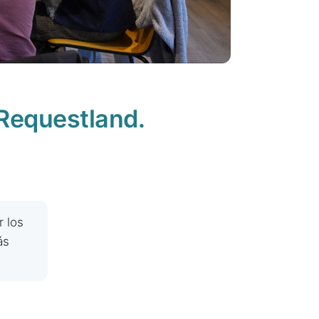
 Requestland.
r los
ás