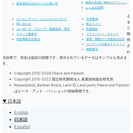
無料の利用と有料のオプション
販売者向けのポイントと使い方
よくある質問
え
ピース・アンド・パッションについて
注意事項
る
問い合わせ
禁止リスト
と
ユーザーズ・グループ、業務提携・寄付
利用規約
期
スタッフ募集中
プライバシー・ポリシー
特定商取引法表示
使用・閲覧データ提供の設定
待
コンテンツ作成ガイドライン
さ
制限事項
れ
る効果で、現在は仮説の段階です。表示されているデータはサンプルも含みま
す。
Copyright 2015-2026 Peace and Passion
Copyright 2015-2022 国立研究開発法人 産業技術総合研究所
Requestland, Banban Board, Land ID, Land point, Peace and Passion
はピース・アンド・パッションの登録商標です。
▼ 日本語
English
日本語
Español