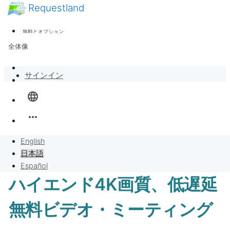
Requestland
ニュース
誰でも参加できます
無料とオプション
参加者募集
サポート
全体像
ピース・アンド・パッションについて
バンバンボード
サインイン
language
リクエスト
more_horiz
リクエストに販売
English
プロジェクト
日本語
Español
ハイエンド4K画質、低遅延
無料ビデオ・ミーティング