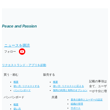
Peace and Passion
ニュースを購読
フォロー
リクエストランド・アプリを起動
買う・頼む
販売する
記載の事項は
概要
概要
全て、ユーザ
使い方: リクエストする
使い方: リクエストに応える
バンバンボード
無料の利用と有料のオプション
ーが十分に増
バンバンボード
共通
基本の操作とユーザーの設定
組織の管理
概要
サポート
使い方