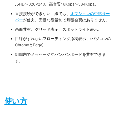
ルHD〜320×240。高音質: 6Kbps〜384Kbps。
直接接続ができない回線でも、
オプションの中継サー
バー
が使え、安価な従量制で月額会費はありません。
画面共有。グリッド表示、スポットライト表示。
目線がずれないフローティング原稿表示。(パソコンの
ChromeとEdge)
組織内でメッセージやバンバンボードを共有できま
す。
使い方