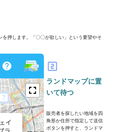
ンを押します。「〇〇が欲しい」という要望やそ
looks_two
ランドマップに置
いて待つ
販売者を探したい地域を四
角形か住所で指定して送信
ボタンを押すと、ランドマ