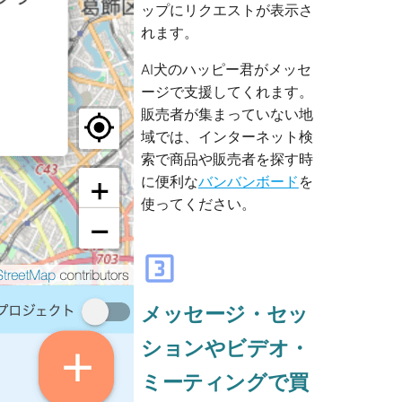
ップにリクエストが表示さ
れます。
AI犬のハッピー君がメッセ
ージで支援してくれます。
販売者が集まっていない地
域では、インターネット検
索で商品や販売者を探す時
に便利な
バンバンボード
を
使ってください。
looks_3
メッセージ・セッ
ションやビデオ・
ミーティングで買