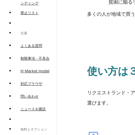
貧困に陥る
ンディング
禁止リスト
多くの人が地域で買
共通
よくある質問
制限事項・不具合
使い方は
H-Market model
対応ブラウザ
リクエストランド・
問い合わせ
選びます。
ニュースを購読
無料とオプション