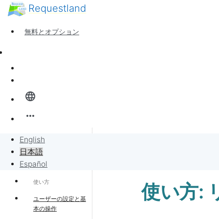
Requestland
誰でも参加できます
参加者募集
無料とオプション
ピース・アンド・パッションについて
サポート
ニュース
サインイン
全体像
language
バンバンボード
more_horiz
リクエスト
English
サポート・ホーム
日本語
リクエストに販売
Español
使い方
使い方:
プロジェクト
ユーザーの設定と基
本の操作