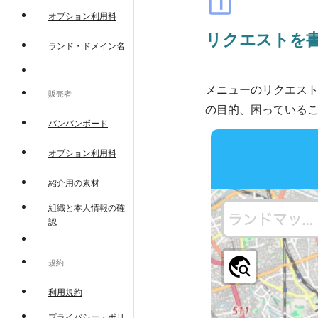
looks_one
オプション利用料
リクエストを
ランド・ドメイン名
メニューのリクエス
販売者
の目的、困っている
バンバンボード
オプション利用料
紹介用の素材
組織と本人情報の確
認
規約
利用規約
プライバシー・ポリ