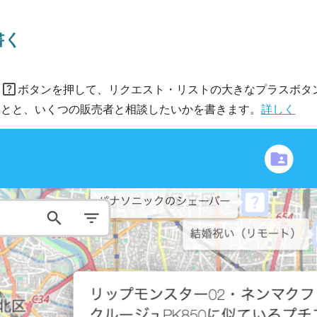
書く
help_center
ト
ボタンを押して、リクエスト・リストの大きなプラスボタ
ことと、いくつの販売者と相談したいかを書きます。
詳しく