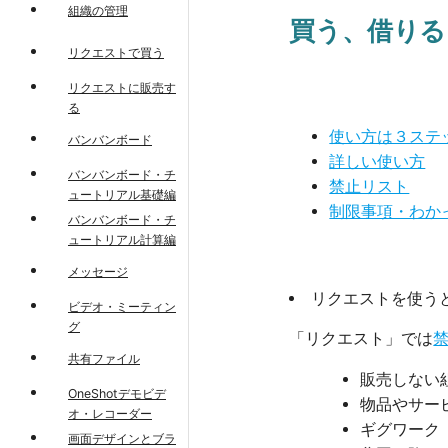
組織の管理
買う、借りる
リクエストで買う
リクエストに販売す
る
使い方は３ステ
バンバンボード
詳しい使い方
バンバンボード・チ
禁止リスト
ュートリアル基礎編
制限事項・わか
バンバンボード・チ
ュートリアル計算編
メッセージ
リクエストを使う
ビデオ・ミーティン
グ
「リクエスト」では
共有ファイル
販売しない
OneShotデモビデ
物品やサー
オ・レコーダー
ギグワーク
画面デザインとブラ