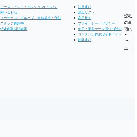
ピース・アンド・パッションについて
注意事項
問い合わせ
禁止リスト
記載
ユーザーズ・グループ、業務提携・寄付
利用規約
の事
スタッフ募集中
プライバシー・ポリシー
項は
特定商取引法表示
使用・閲覧データ提供の設定
コンテンツ作成ガイドライン
全
制限事項
て、
ユー