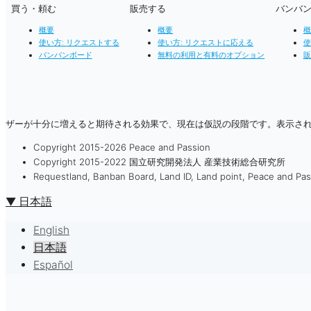
買う・頼む
販売する
バンバ
概要
概要
概
使い方: リクエストする
使い方: リクエストに応える
使
バンバンボード
無料の利用と有料のオプション
販
ザーが十分に増えると期待される効果で、現在は仮説の段階です。表示さ
Copyright 2015-2026 Peace and Passion
Copyright 2015-2022 国立研究開発法人 産業技術総合研究所
Requestland, Banban Board, Land ID, Land point, 
▼ 日本語
English
日本語
Español