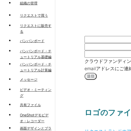
組織の管理
リクエストで買う
リクエストに販売す
る
バンバンボード
バンバンボード・チ
ュートリアル基礎編
クラウドファンディン
バンバンボード・チ
emailアドレスにご
ュートリアル計算編
送信
メッセージ
ビデオ・ミーティン
グ
共有ファイル
ロゴのファイ
OneShotデモビデ
オ・レコーダー
画面デザインとブラ