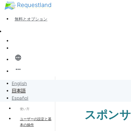
Requestland
誰でも参加できます
参加者募集
無料とオプション
ピース・アンド・パッションについて
サポート
ニュース
サインイン
全体像
language
バンバンボード
more_horiz
リクエスト
English
サポート・ホーム
日本語
リクエストに販売
Español
使い方
スポンサ
プロジェクト
ユーザーの設定と基
本の操作