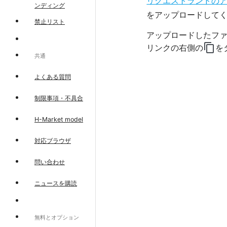
リクエストランドの
ンディング
をアップロードして
禁止リスト
アップロードしたフ
content_copy
リンクの右側の
を
共通
よくある質問
制限事項・不具合
H-Market model
対応ブラウザ
問い合わせ
ニュースを購読
無料とオプション