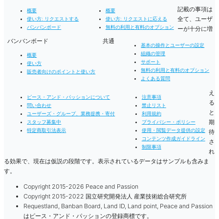
記載の事項は
概要
概要
全て、ユーザ
使い方: リクエストする
使い方: リクエストに応える
バンバンボード
無料の利用と有料のオプション
ーが十分に増
バンバンボード
共通
基本の操作とユーザーの設定
組織の管理
概要
サポート
使い方
無料の利用と有料のオプション
販売者向けのポイントと使い方
よくある質問
え
ピース・アンド・パッションについて
注意事項
る
問い合わせ
禁止リスト
と
ユーザーズ・グループ、業務提携・寄付
利用規約
期
スタッフ募集中
プライバシー・ポリシー
特定商取引法表示
使用・閲覧データ提供の設定
待
コンテンツ作成ガイドライン
さ
制限事項
れ
る効果で、現在は仮説の段階です。表示されているデータはサンプルも含みま
す。
Copyright 2015-2026 Peace and Passion
Copyright 2015-2022 国立研究開発法人 産業技術総合研究所
Requestland, Banban Board, Land ID, Land point, Peace and Passion
はピース・アンド・パッションの登録商標です。