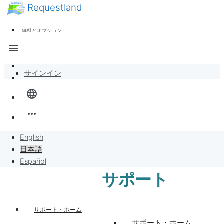
Requestland
ニュース
誰でも参加できます
無料とオプション
参加者募集
サポート
menu
ピース・アンド・パッションについて
サインイン
全体像
language
バンバンボード
more_horiz
リクエスト
English
日本語
リクエストに販売
Español
サポート
プロジェクト
サポート・ホーム
サポート・ホーム