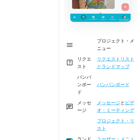
プロジェクト・メ
menu
ニュー
リクエ
リクエストリスト
help_center
スト
とランドマップ
バンバ
ンボー
バンバンボード
ド
メッセ
メッセージ
と
ビデ
chat
ージ
オ・ミーティング
プロジェクト・リ
スト
ランド
ユーザー・メニュ