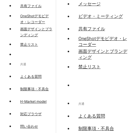
メッセージ
共有ファイル
ビデオ・ミーティング
OneShotデモビデ
オ・レコーダー
共有ファイル
画面デザインとブラ
ンディング
OneShotデモビデオ・レ
コーダー
禁止リスト
画面デザインとブランデ
ィング
共通
禁止リスト
よくある質問
制限事項・不具合
H-Market model
共通
対応ブラウザ
よくある質問
問い合わせ
制限事項・不具合