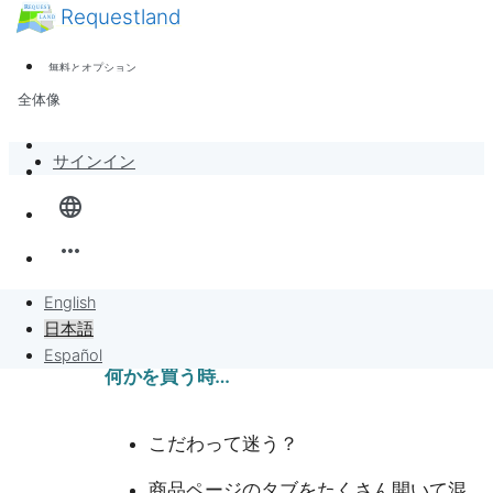
Requestland
ニュース
誰でも参加できます
無料とオプション
参加者募集
サポート
全体像
ピース・アンド・パッションについて
バンバンボード
サインイン
language
リクエスト
more_horiz
リクエストに販売
English
プロジェクト
日本語
Español
何かを買う時…
こだわって迷う？
商品ページのタブをたくさん開いて混