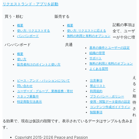
リクエストランド・アプリを起動
買う・頼む
販売する
記載の事項は
概要
概要
全て、ユーザ
使い方: リクエストする
使い方: リクエストに応える
バンバンボード
無料の利用と有料のオプション
ーが十分に増
バンバンボード
共通
基本の操作とユーザーの設定
組織の管理
概要
サポート
使い方
無料の利用と有料のオプション
販売者向けのポイントと使い方
よくある質問
え
ピース・アンド・パッションについて
注意事項
る
問い合わせ
禁止リスト
と
ユーザーズ・グループ、業務提携・寄付
利用規約
期
スタッフ募集中
プライバシー・ポリシー
特定商取引法表示
使用・閲覧データ提供の設定
待
コンテンツ作成ガイドライン
さ
制限事項
れ
る効果で、現在は仮説の段階です。表示されているデータはサンプルも含みま
す。
Copyright 2015-2026 Peace and Passion