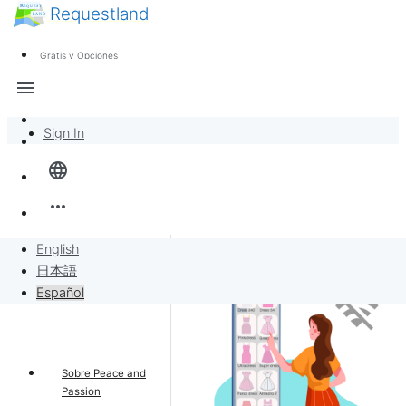
Requestland
Noticias
Cualquiera puede participar
Gratis y Opciones
Call for Participants
Soporte
menu
Sobre Peace and Passion
Sign In
Inicio
language
Banban Board
more_horiz
Solicitudes
English
日本語
Vender por solicitudes
Español
Proyecto
Sobre Peace and
Passion