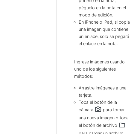
ponerlo en la nota,
péguelo en la nota en el
modo de edición.
En iPhone o iPad, si copia
una imagen que contiene
un enlace, solo se pegará
el enlace en la nota.
Ingrese imágenes usando
uno de los siguientes
métodos:
Arrastre imágenes a una
tarjeta.
Toca el botón de la
camera_alt
cámara
para tomar
una nueva imagen o toca
folder
el botón de archivo
para cargar un archivo.