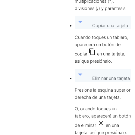
multiplicaciones (*),
divisiones (/) y paréntesis.
arrow_drop_down
Copiar una tarjeta
Cuando toques un tablero,
aparecerá un botón de
content_copy
copiar
en una tarjeta,
así que presiónalo.
arrow_drop_down
Eliminar una tarjeta
Presione la esquina superior
derecha de una tarjeta.
O, ouando toques un
tablero, aparecerá un botón
clear
de eliminar
en una
tarjeta, así que presiónalo.