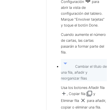
Configuración
para
abrir la vista de
configuración del tablero.
Marque "Envolver tarjetas"
y toque el botón Done.
Cuando aumente el número
de cartas, las cartas
pasarán a formar parte del
fila.
arrow_drop_down
Cambiar el título de
una fila, añadir y
reorganizar filas
Usa los botones Añadir fila
add
filter_none
, Copiar fila
y
clear
Eliminar fila
para añadir,
copiar o eliminar una fila.