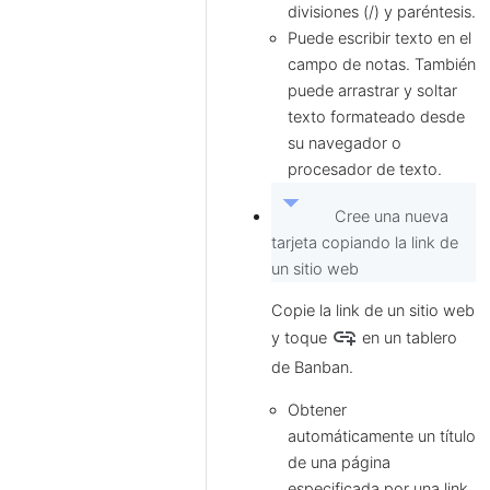
divisiones (/) y paréntesis.
Puede escribir texto en el
campo de notas. También
puede arrastrar y soltar
texto formateado desde
su navegador o
procesador de texto.
arrow_drop_down
Cree una nueva
tarjeta copiando la link de
un sitio web
Copie la link de un sitio web
add_link
y toque
en un tablero
de Banban.
Obtener
automáticamente un título
de una página
especificada por una link.