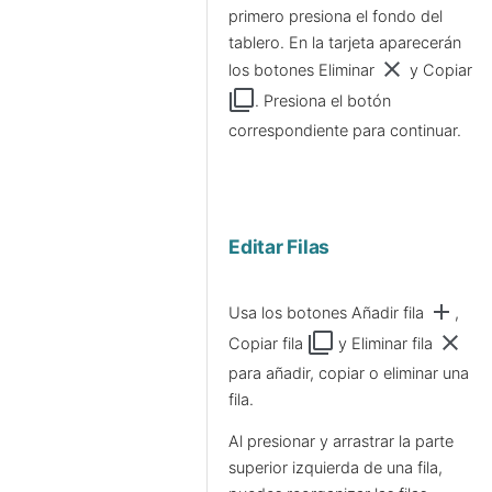
primero presiona el fondo del
tablero. En la tarjeta aparecerán
clear
los botones Eliminar
y Copiar
filter_none
. Presiona el botón
correspondiente para continuar.
Editar Filas
add
Usa los botones Añadir fila
,
filter_none
clear
Copiar fila
y Eliminar fila
para añadir, copiar o eliminar una
fila.
Al presionar y arrastrar la parte
superior izquierda de una fila,