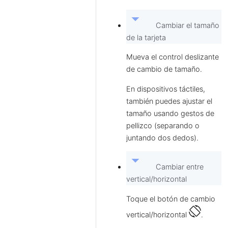
arrow_drop_down
Cambiar el tamaño
de la tarjeta
Mueva el control deslizante
de cambio de tamaño.
En dispositivos táctiles,
también puedes ajustar el
tamaño usando gestos de
pellizco (separando o
juntando dos dedos).
arrow_drop_down
Cambiar entre
vertical/horizontal
Toque el botón de cambio
screen_rotation
vertical/horizontal
.