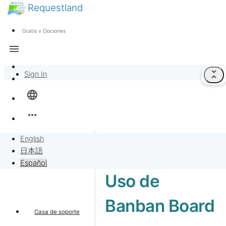
Requestland
Noticias
Cualquiera puede participar
Gratis y Opciones
Call for Participants
Soporte
menu
Sobre Peace and Passion
unfold_less
Sign In
Inicio
language
Banban Board
more_horiz
Solicitudes
English
日本語
Vender por solicitudes
Español
Uso de
Proyecto
Banban Board
Casa de soporte