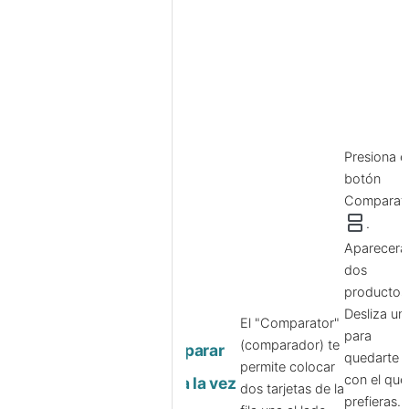
Presiona e
botón
Comparat
splitscreen
.
Aparecerá
dos
productos
Desliza un
El "Comparator"
para
(comparador) te
Comparar
quedarte
permite colocar
con el que
dos a la vez
dos tarjetas de la
prefieras.