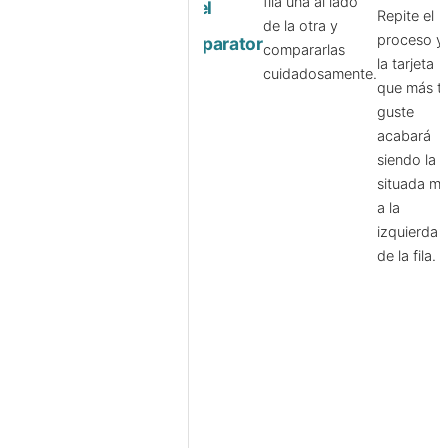
fila una al lado
con el
Repite el
de la otra y
proceso y
Comparator
compararlas
la tarjeta
cuidadosamente.
que más t
guste
acabará
siendo la
situada m
a la
izquierda
de la fila.