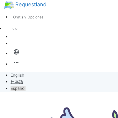
Requestland
Cualquiera puede participar
Call for Participants
Gratis y Opciones
Sobre Peace and Passion
Soporte
Inicio
Noticias
Sign In
Banban Board
language
Solicitudes
more_horiz
Vender por solicitudes
English
日本語
Proyecto
Español